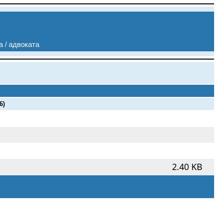
а / адвоката
6)
2.40 KB