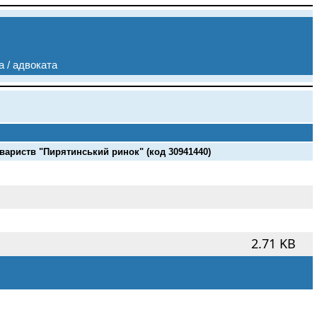
а / адвоката
иств "Пирятинський ринок" (код 30941440)
2.71 KB