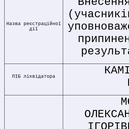
Внесенн
(учасникі
уповноваж
Назва реєстраційної
дії
припине
результ
КАМ
ПІБ ліквідатора
М
ОЛЕКСА
ІГОРІВ